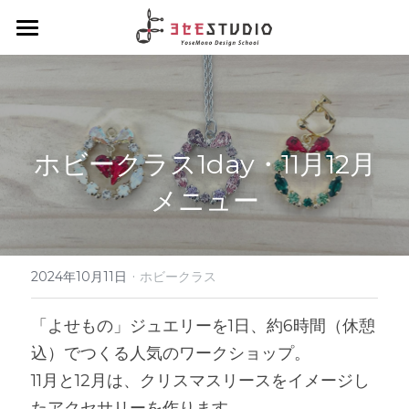
ヨセモSTUDIO
よせものデザインスクール
Diplomaクラス
スクールについて
ホビークラス1day・11月12月
会員制度について
Hobbyクラス
ディプロマクラスについて
メニュー
スタッフ紹介
デザインクラス
Workshopクラス
ホビークラスについて
アルチザンクラス
1dayコース
·
ENGLISH
ワークショップクラスについて
2024年10月11日
ホビークラス
ブランディングクラス
1dayコース menu
ろう付け体験
夏休みハンダ付けワークショップ
About Yosemo Studio
「よせもの」ジュエリーを1日、約6時間（休憩
込）でつくる人気のワークショップ。
4daysコース
よせ体験
DesignWorkshop
材料・工具販売サイト
11月と12月は、クリスマスリースをイメージし
デザイン体験
YoseMonoCraftWorkshop
たアクセサリーを作ります。