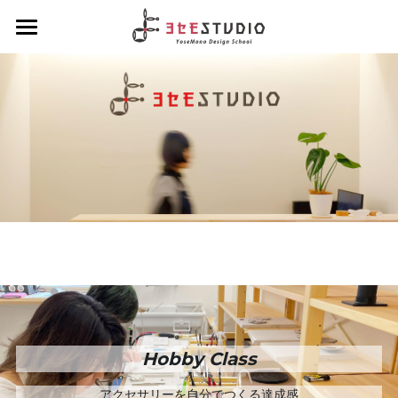
ヨセモSTUDIO
よせものデザインスクール
Diplomaクラス
スクールについて
会員制度について
Hobbyクラス
ディプロマクラスについて
スタッフ紹介
デザインクラス
Workshopクラス
ホビークラスについて
アルチザンクラス
1dayコース
ENGLISH
ワークショップクラスについて
ブランディングクラス
1dayコース menu
ろう付け体験
夏休みハンダ付けワークショップ
About Yosemo Studio
4daysコース
よせ体験
DesignWorkshop
Hobby Class
材料・工具販売サイト
デザイン体験
YoseMonoCraftWorkshop
アクセサリーを自分でつくる達成感