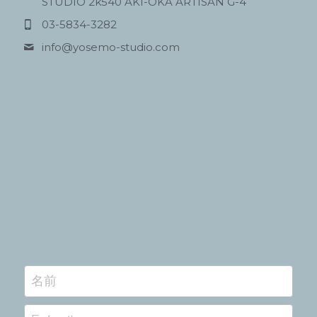
STUDIO 2k540 AKI-OKA ARTISAN G-4
03-5834-3282
info@
yosemo-studio.com
名前