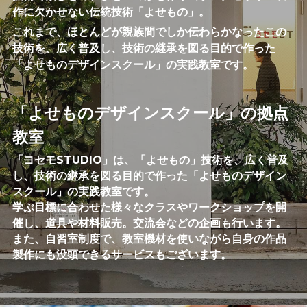
作に欠かせない伝統技術「よせもの」。
これまで、ほとんどが親族間でしか伝わらかなったこの
技術を、広く普及し、技術の継承を図る目的で作った
「よせものデザインスクール」の実践教室です。
「よせものデザインスクール」の拠点
教室
「ヨセモSTUDIO」は、「よせもの」技術を、広く普及
し、技術の継承を図る目的で作った「よせものデザイン
スクール」の実践教室です。
学ぶ目標に合わせた様々なクラスやワークショップを開
催し、道具や材料販売。交流会などの企画も行います。
また、自習室制度で、教室機材を使いながら自身の作品
製作にも没頭できるサービスもございます。