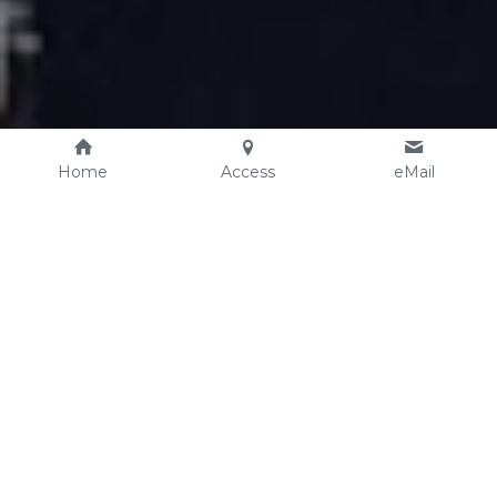
Home
Access
eMail
ディプロマクラスについ
て
「よせもの」をじっくり学び、好きなものを作り
たい
『よせものデザイナー』・ 『よせもの職人』・ 
『よせもの作家』として活躍したい 
「よせもの」文化を一緒に広めたい