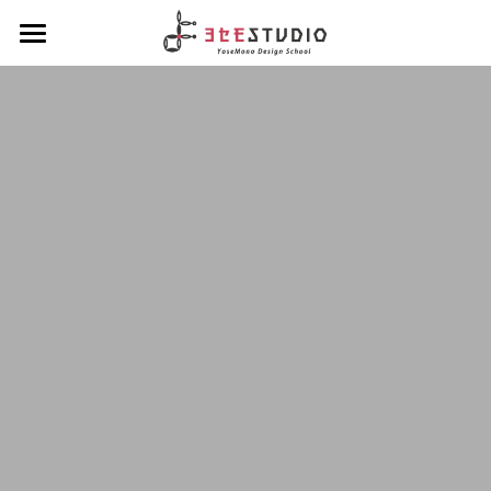
ヨセモSTUDIO
よせものデザインスクール
Diplomaクラス
スクールについて
会員制度について
Hobbyクラス
ディプロマクラスについて
スタッフ紹介
デザインクラス
Workshopクラス
ホビークラスについて
アルチザンクラス
1dayコース
ENGLISH
ワークショップクラスについて
ブランディングクラス
1dayコース menu
ろう付け体験
夏休みハンダ付けワークショップ
About Yosemo Studio
4daysコース
よせ体験
DesignWorkshop
材料・工具販売サイト
デザイン体験
YoseMonoCraftWorkshop