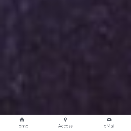
ホビークラス｜４daysコース
Home
Access
eMail