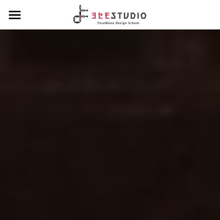
ヨセモSTUDIO
よせものデザインスクール
Diplomaクラス
スクールについて
会員制度について
Hobbyクラス
ディプロマクラスについて
スタッフ紹介
デザインクラス
Workshopクラス
ホビークラスについて
アルチザンクラス
1dayコース
ENGLISH
ワークショップクラスについて
ブランディングクラス
1dayコース menu
ろう付け体験
夏休みハンダ付けワークショップ
About Yosemo Studio
4daysコース
よせ体験
DesignWorkshop
材料・工具販売サイト
デザイン体験
YoseMonoCraftWorkshop