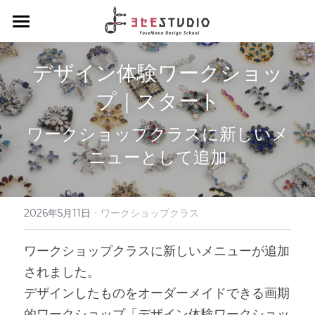
ヨセモSTUDIO
デザイン体験ワークショッ
よせものデザインスクール
プ｜スタート
Diplomaクラス
スクールについて
ワークショップクラスに新しいメ
会員制度について
Hobbyクラス
ディプロマクラスについて
ニューとして追加
スタッフ紹介
デザインクラス
Workshopクラス
ホビークラスについて
アルチザンクラス
1dayコース
·
ENGLISH
ワークショップクラスについて
2026年5月11日
ワークショップクラス
ブランディングクラス
1dayコース menu
ろう付け体験
夏休みハンダ付けワークショップ
About Yosemo Studio
ワークショップクラスに新しいメニューが追加
されました。
4daysコース
よせ体験
DesignWorkshop
材料・工具販売サイト
デザインしたものをオーダーメイドできる画期
デザイン体験
YoseMonoCraftWorkshop
的ワークショップ「デザイン体験ワークショッ