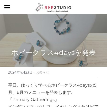
ヨセモSTUDIO
よせものデザインスクール
Diplomaクラス
スクールについて
会員制度について
Hobbyクラス
ディプロマクラスについて
ホビークラス4daysを発表
スタッフ紹介
デザインクラス
Workshopクラス
ホビークラスについて
アルチザンクラス
1dayコース
·
ENGLISH
ワークショップクラスについて
2024年4月23日
お知らせ
ブランディングクラス
1dayコース menu
ろう付け体験
夏休みハンダ付けワークショップ
About Yosemo Studio
平日、ゆっくり学べるホビークラス4daysの5
月、6月のメニューを発表します。
4daysコース
よせ体験
DesignWorkshop
材料・工具販売サイト
「Primary Gatherings」
デザイン体験
YoseMonoCraftWorkshop
ペンダントネックレス、イヤリングまたはピア