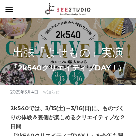
ヨセモSTUDIO
よせものデザインスクール
出張「よせもの」実演
Diplomaクラス
スクールについて
会員制度について
Hobbyクラス
ディプロマクラスについて
『2k540クリエイティブDAY！』
スタッフ紹介
デザインクラス
Workshopクラス
ホビークラスについて
アルチザンクラス
1dayコース
·
ENGLISH
ワークショップクラスについて
2025年3月4日
お知らせ
ブランディングクラス
1dayコース menu
ろう付け体験
夏休みハンダ付けワークショップ
About Yosemo Studio
2k540では、3/15(土)～3/16(日)に、ものづく
りの体験＆裏側が楽しめるクリエイティブな２
4daysコース
よせ体験
DesignWorkshop
材料・工具販売サイト
日間
デザイン体験
YoseMonoCraftWorkshop
『2k540クリエイティブDAY！』を今年も開