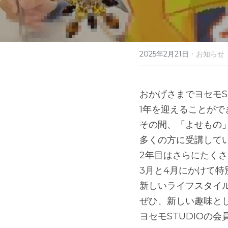
·
2025年2月21日
お知らせ
おかげさまでヨセモST
1年を迎えることがで
その間、「よせもの
多くの方に受講して
2年目はさらにたく
3月と4月にかけて
新しいライフスタイ
ぜひ、新しい趣味と
ヨセモSTUDIOの