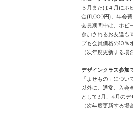
３月または４月にホビ
金(11,000円)、年
会員期間中は、ホビ
参加されるお友達も
プも会員価格の10％
（次年度更新する場
デザインクラス参加
「よせもの」につい
以外に、通常、入会金(
として3月、4月の
（次年度更新する場