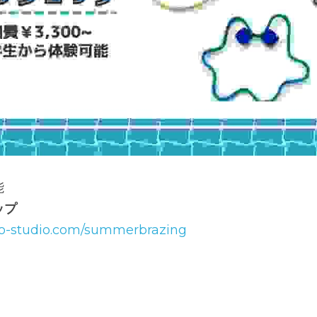
能
ップ
o-studio.com/summerbrazing