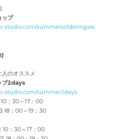
能
ョップ
o-studio.com/summersolderingws
)
な人のオススメ
プ2days
mo-studio.com/summer2days
10：30～17：00
 18：00～19：30
10：30～17：00
 18：00～19：30