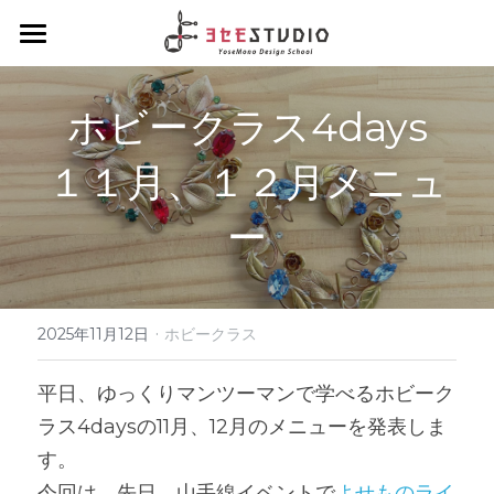
ヨセモSTUDIO
ホビークラス4days
よせものデザインスクール
１１月、１２月メニュ
Diplomaクラス
スクールについて
ー
会員制度について
Hobbyクラス
ディプロマクラスについて
スタッフ紹介
デザインクラス
Workshopクラス
ホビークラスについて
アルチザンクラス
1dayコース
·
ENGLISH
ワークショップクラスについて
2025年11月12日
ホビークラス
ブランディングクラス
1dayコース menu
ろう付け体験
夏休みハンダ付けワークショップ
About Yosemo Studio
平日、ゆっくりマンツーマンで学べるホビーク
ラス4daysの11月、12月のメニューを発表しま
4daysコース
よせ体験
DesignWorkshop
材料・工具販売サイト
す。
デザイン体験
YoseMonoCraftWorkshop
今回は、先日、山手線イベントで
よせものライ